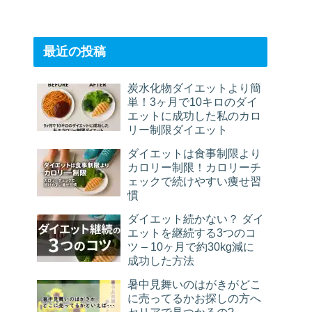
最近の投稿
炭水化物ダイエットより簡
単！3ヶ月で10キロのダイ
エットに成功した私のカロ
リー制限ダイエット
ダイエットは食事制限より
カロリー制限！カロリーチ
ェックで続けやすい痩せ習
慣
ダイエット続かない？ ダイ
エットを継続する3つのコ
ツ – 10ヶ月で約30kg減に
成功した方法
暑中見舞いのはがきがどこ
に売ってるかお探しの方へ