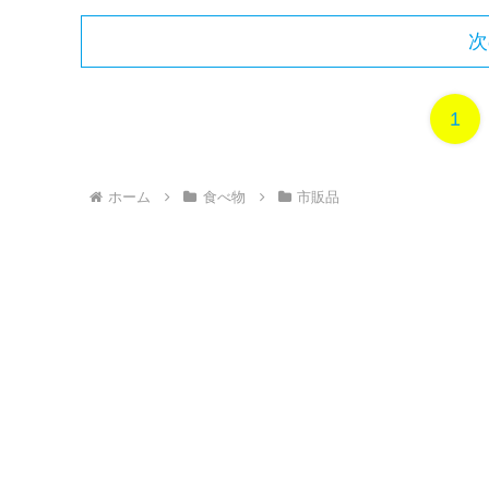
次
1
ホーム
食べ物
市販品