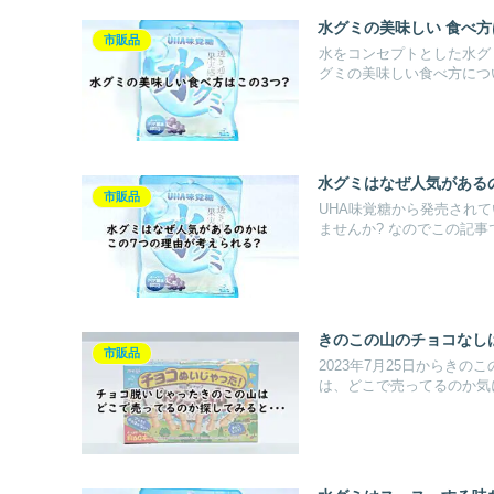
水グミの美味しい 食べ
市販品
水をコンセプトとした水グ
グミの美味しい食べ方につい
水グミはなぜ人気がある
市販品
UHA味覚糖から発売され
ませんか? なのでこの記事で
きのこの山のチョコなし
市販品
2023年7月25日からき
は、どこで売ってるのか気に.