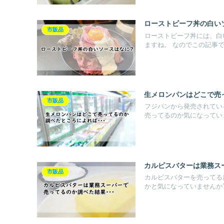
ローストビーフ丼の白い
市販品
ローストビーフ丼には、白
ますね。 なのでこの記事では
生メロンパンはどこで売
市販品
フジパンから発売されてい
売ってるのか気になっていま
カルピスバターは業務ス
市販品
カルピスバターを売ってる
かと気になっていませんか? 