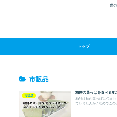
世の
トップ
市販品
柏餅の葉っぱを食べる地
市販品
柏餅は柏の葉っぱに包まれ
ていませんか? なのでこの記