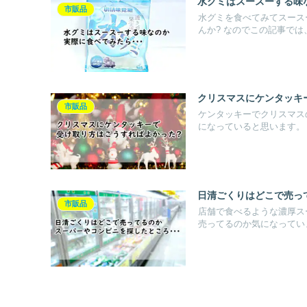
水グミはスースーする味
市販品
水グミを食べてみてスース
んか? なのでこの記事では、
クリスマスにケンタッキ
市販品
ケンタッキーでクリスマス
になっていると思います。 な
日清ごくりはどこで売っ
市販品
店舗で食べるような濃厚ス
売ってるのか気になっていま