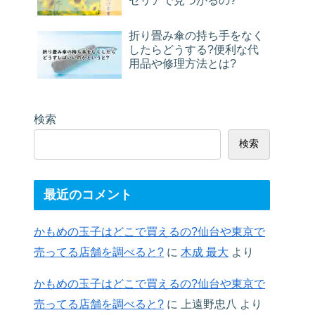
セリアで見つかるの?
折り畳み傘の持ち手をなく
したらどうする?便利な代
用品や修理方法とは?
検索
検索
最近のコメント
かもめの玉子はどこで買えるの?仙台や東京で
売ってる店舗を調べると?
に
木成 最大
より
かもめの玉子はどこで買えるの?仙台や東京で
売ってる店舗を調べると?
に
上遠野忠八
より