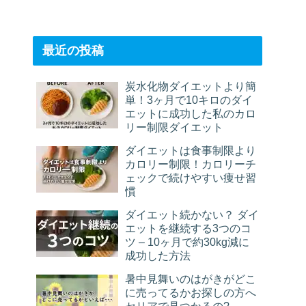
最近の投稿
炭水化物ダイエットより簡
単！3ヶ月で10キロのダイ
エットに成功した私のカロ
リー制限ダイエット
ダイエットは食事制限より
カロリー制限！カロリーチ
ェックで続けやすい痩せ習
慣
ダイエット続かない？ ダイ
エットを継続する3つのコ
ツ – 10ヶ月で約30kg減に
成功した方法
暑中見舞いのはがきがどこ
に売ってるかお探しの方へ