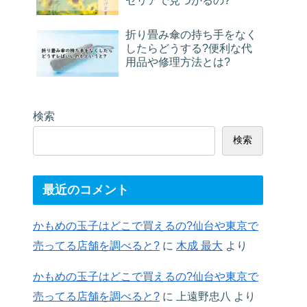
セリアで見つかるの?
折り畳み傘の持ち手をなく
したらどうする?便利な代
用品や修理方法とは?
検索
検索
最近のコメント
かもめの玉子はどこで買えるの?仙台や東京で
売ってる店舗を調べると?
に
木成 最大
より
かもめの玉子はどこで買えるの?仙台や東京で
売ってる店舗を調べると?
に
上遠野忠八
より