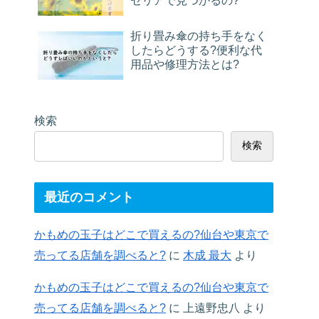
セリアで見つかるの?
折り畳み傘の持ち手をなく
したらどうする?便利な代
用品や修理方法とは?
検索
検索
最近のコメント
かもめの玉子はどこで買えるの?仙台や東京で
売ってる店舗を調べると?
に
木成 最大
より
かもめの玉子はどこで買えるの?仙台や東京で
売ってる店舗を調べると?
に
上遠野忠八
より