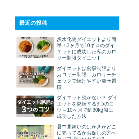
最近の投稿
炭水化物ダイエットより簡
単！3ヶ月で10キロのダイ
エットに成功した私のカロ
リー制限ダイエット
ダイエットは食事制限より
カロリー制限！カロリーチ
ェックで続けやすい痩せ習
慣
ダイエット続かない？ ダイ
エットを継続する3つのコ
ツ – 10ヶ月で約30kg減に
成功した方法
暑中見舞いのはがきがどこ
に売ってるかお探しの方へ