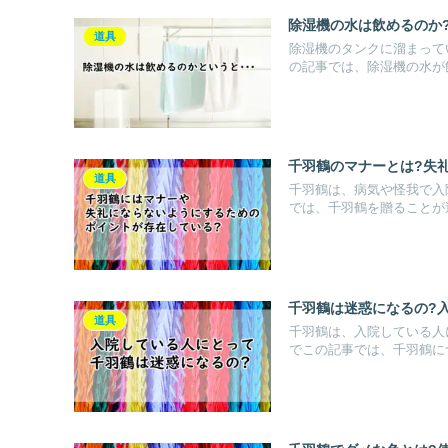
除湿機の水は飲めるのか
道具
除湿機のタンクに溜まって
の記事では、除湿機の水が飲
千羽鶴のマナーとは?失
道具
千羽鶴は、病気や怪我で入
では、千羽鶴を贈ることが迷
千羽鶴は迷惑になるの?
道具
千羽鶴は、入院している人
でこの記事では、千羽鶴につ