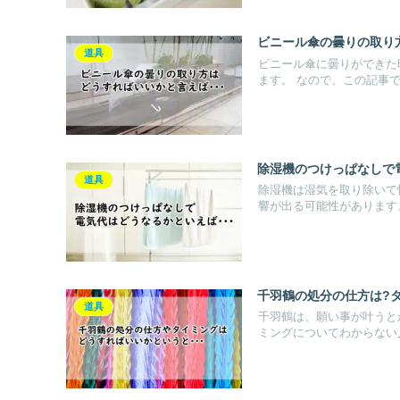
ビニール傘の曇りの取り
道具
ビニール傘に曇りができた
ます。 なので、この記事では
除湿機のつけっぱなしで
道具
除湿機は湿気を取り除いて
響が出る可能性があります。 
千羽鶴の処分の仕方は?
道具
千羽鶴は、願い事が叶うと
ミングについてわからない人