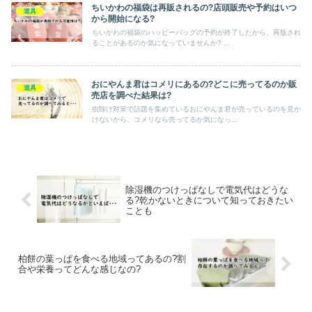
ちいかわの福袋は再販されるの?店頭販売や予約はいつ
道具
から開始になる?
ちいかわの福袋のハッピーバッグの予約が終了したから、再版され
ることがあるのか気になっていませんか? ...
おにやんま君はコメリにあるの?どこに売ってるのか販
道具
売店を調べた結果は?
虫除け対策で話題を集めているおにやんま君が売っているのを見か
けないから、コメリなら売ってるか気になっ...
除湿機のつけっぱなしで電気代はどうな
る?乾かないときについて知っておきたい
ことも
柏餅の葉っぱを食べる地域ってあるの?割
合や栄養ってどんな感じなの?