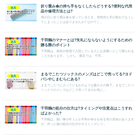
折り畳み傘の持ち手をなくしたらどうする?便利な代用
道具
品や修理方法とは?
雨の日に折り畳み傘を使っているとき、突然持ち手が取れてなくし
てしまったことはありませんか? なのでこ...
千羽鶴のマナーとは?失礼にならないようにするための
道具
贈る際のポイント
千羽鶴は、病気や怪我で入院している人にお見舞いとして贈られる
ことがあります。 しかし、最近では、千羽...
まるでこたつソックスのメンズはどこで売ってる?ヨド
道具
バシやしまむらにある?
まるでこたつに入っているかのような暖かさの靴下、まるでこたつ
ソックスのメンズはどこで売ってるのか気に...
千羽鶴の処分の仕方は?タイミングや注意点はこうすれ
道具
ばよかった?
千羽鶴は、願い事が叶うとか平和や幸せを祈る等の意味があります
が、作った後の処分の仕方やタイミングにつ...