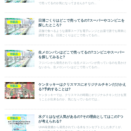
で売ってるのか気になってませんか? なの...
日清ごくりはどこで売ってるの?スーパーやコンビニを
市販品
探したところ?
店舗で食べるような濃厚スープを電子レンジとお湯で誰でも簡単に
調理できる、日清ごくりはどこで売ってるの...
生メロンパンはどこで売ってるの?コンビニやスーパー
市販品
を探してみると?
フジパンから発売されている生メロンパンが売っているのを見かけ
ないから、生メロンパンはどこで売ってるの...
ケンタッキーはクリスマスにオリジナルチキンだけかえ
市販品
る?予約することは?
ケンタッキーでは、クリスマスの時期にオリジナルチキンだけを買
うことが出来るのか、気になっているのでは...
水グミはなぜ人気があるの?その理由としてはこの7つ
市販品
が考えられる?
UHA味覚糖から発売されている水をコンセプトとした水グミが、