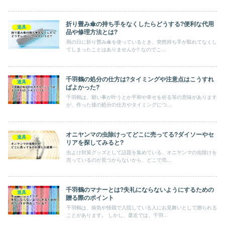
折り畳み傘の持ち手をなくしたらどうする?便利な代用
道具
品や修理方法とは?
雨の日に折り畳み傘を使っているとき、突然持ち手が取れてなくし
てしまったことはありませんか? なのでこ...
千羽鶴の処分の仕方は?タイミングや注意点はこうすれ
道具
ばよかった?
千羽鶴は、願い事が叶うとか平和や幸せを祈る等の意味があります
が、作った後の処分の仕方やタイミングにつ...
オニヤンマの虫除けってどこに売ってる?ダイソーやセ
道具
リアを探してみると?
虫よけ対策グッズとして話題を集めている、オニヤンマの虫除けを
売っているのが見つからないから、どこで売...
千羽鶴のマナーとは?失礼にならないようにするための
道具
贈る際のポイント
千羽鶴は、病気や怪我で入院している人にお見舞いとして贈られる
ことがあります。 しかし、最近では、千羽...