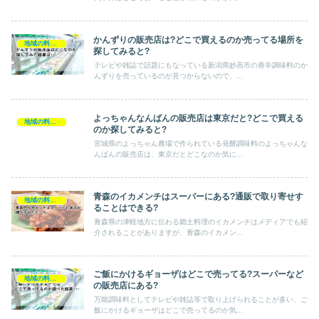
かんずりの販売店は?どこで買えるのか売ってる場所を
地域の料理・特産品
探してみると?
テレビや雑誌で話題にもなっている新潟県妙高市の香辛調味料のか
んずりを売っているのが見つからないので、...
よっちゃんなんばんの販売店は東京だと?どこで買える
地域の料理・特産品
のか探してみると?
宮城県のよっちゃん農場で作られている発酵調味料のよっちゃんな
んばんの販売店は、東京だとどこなのか気に...
青森のイカメンチはスーパーにある?通販で取り寄せす
地域の料理・特産品
ることはできる?
青森県の津軽地方に伝わる郷土料理のイカメンチはメディアでも紹
介されることがありますが、青森のイカメン...
ご飯にかけるギョーザはどこで売ってる?スーパーなど
地域の料理・特産品
の販売店にある?
万能調味料としてテレビや雑誌等で取り上げられることが多い、ご
飯にかけるギョーザはどこで売ってるのか気...