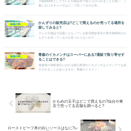
万能調味料としてテレビや雑誌等で取り上げられることが多い、ご
飯にかけるギョーザはどこで売ってるのか気...
かんずりの販売店は?どこで買えるのか売ってる場所を
地域の料理・特産品
探してみると?
テレビや雑誌で話題にもなっている新潟県妙高市の香辛調味料のか
んずりを売っているのが見つからないので、...
青森のイカメンチはスーパーにある?通販で取り寄せす
地域の料理・特産品
ることはできる?
青森県の津軽地方に伝わる郷土料理のイカメンチはメディアでも紹
介されることがありますが、青森のイカメン...
かもめの玉子はどこで買えるの?仙台や東
京で売ってる店舗を調べると?
ローストビーフ丼の白いソースはなに?レ