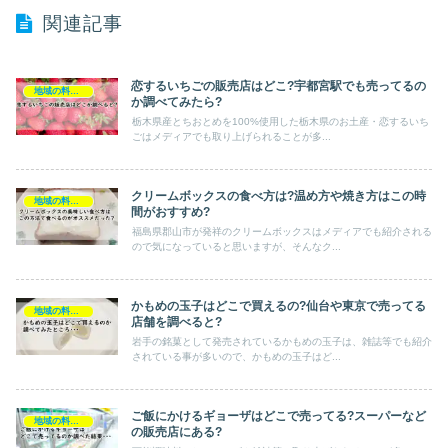
関連記事
恋するいちごの販売店はどこ?宇都宮駅でも売ってるの
地域の料理・特産品
か調べてみたら?
栃木県産とちおとめを100%使用した栃木県のお土産・恋するいち
ごはメディアでも取り上げられることが多...
クリームボックスの食べ方は?温め方や焼き方はこの時
地域の料理・特産品
間がおすすめ?
福島県郡山市が発祥のクリームボックスはメディアでも紹介される
ので気になっていると思いますが、そんなク...
かもめの玉子はどこで買えるの?仙台や東京で売ってる
地域の料理・特産品
店舗を調べると?
岩手の銘菓として発売されているかもめの玉子は、雑誌等でも紹介
されている事が多いので、かもめの玉子はど...
ご飯にかけるギョーザはどこで売ってる?スーパーなど
地域の料理・特産品
の販売店にある?