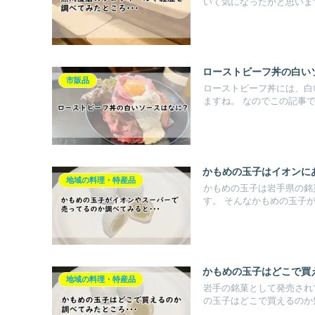
いて気になったかと思います。
ローストビーフ丼の白い
市販品
ローストビーフ丼には、白
ますね。 なのでこの記事では
かもめの玉子はイオンに
地域の料理・特産品
かもめの玉子は岩手県の銘
す。 そんなかもめの玉子が、
かもめの玉子はどこで買
地域の料理・特産品
岩手の銘菓として発売され
の玉子はどこで買えるのか気