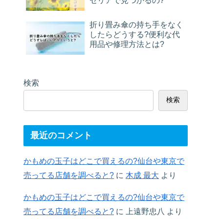
セリアで見つかるの?
折り畳み傘の持ち手をなく
したらどうする?便利な代
用品や修理方法とは?
検索
検索
最近のコメント
かもめの玉子はどこで買えるの?仙台や東京で
売ってる店舗を調べると?
に
木成 最大
より
かもめの玉子はどこで買えるの?仙台や東京で
売ってる店舗を調べると?
に
上遠野忠八
より