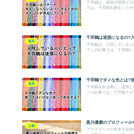
千羽鶴は、病気や怪我で入
では、千羽鶴を贈ることが迷
千羽鶴は迷惑になるの?
道具
千羽鶴は、入院している人
でこの記事では、千羽鶴につ
千羽鶴でダメな色とは?
道具
千羽鶴を折る際に、使用し
この記事では、千羽鶴でダメ
黒川優磨のプロフィール
人物
アウフグースの世界大会団