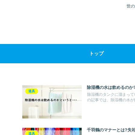
世の
トップ
除湿機の水は飲めるのか
道具
除湿機のタンクに溜まって
の記事では、除湿機の水が飲
千羽鶴のマナーとは?失
道具