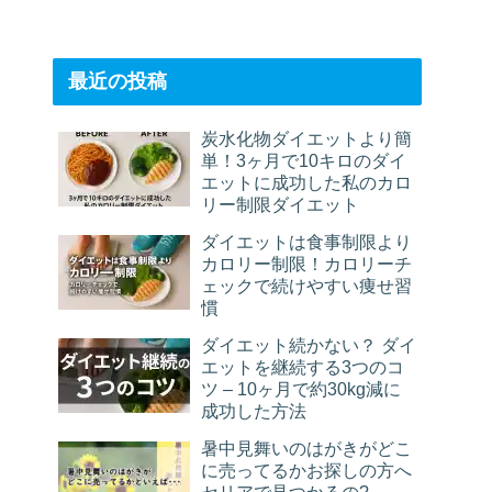
最近の投稿
炭水化物ダイエットより簡
単！3ヶ月で10キロのダイ
エットに成功した私のカロ
リー制限ダイエット
ダイエットは食事制限より
カロリー制限！カロリーチ
ェックで続けやすい痩せ習
慣
ダイエット続かない？ ダイ
エットを継続する3つのコ
ツ – 10ヶ月で約30kg減に
成功した方法
暑中見舞いのはがきがどこ
に売ってるかお探しの方へ